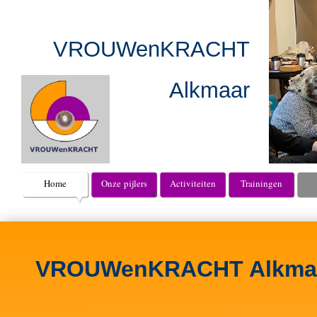
VROUWenKRACHT
Alkmaar
Home
Onze pijlers
Activiteiten
Trainingen
VROUWenKRACHT Alkma