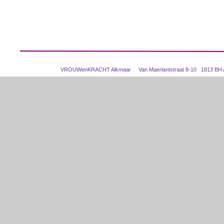
VROUWenKRACHT Alkmaar Van Maerlantstraat 8-10 1813 BH Alk