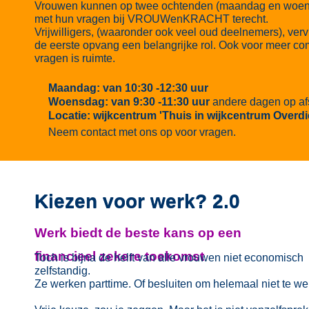
Vrouwen kunnen op twee ochtenden (maandag en woe
met hun vragen bij VROUWenKRACHT terecht.
Vrijwilligers, (waaronder ook veel oud deelnemers), vervu
de eerste opvang een belangrijke rol. Ook voor meer c
vragen is ruimte.
Maandag: van 10:30 -12:30 uur
Woensdag: van 9:30 -11:30 uur
andere dagen op af
Locatie: wijkcentrum 'Thuis in wijkcentrum Overdi
Neem contact met ons op voor vragen.
Kiezen voor werk? 2.0
Kiezen voor werk? 2.0
Werk biedt de beste kans op een
financieel zekere toekomst
Toch is bijna de helft van alle vrouwen niet economisch
zelfstandig.
Ze werken parttime. Of besluiten om helemaal niet te we