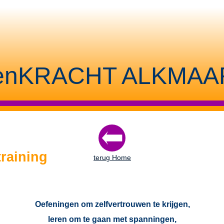
nKRACHT ALKMAA
raining
t
e
r
u
g
H
o
m
e
Oefeningen om zelfvertrouwen te krijgen,
leren om te gaan met spanningen,