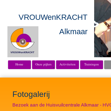
VROUWenKRACHT
Alkmaar
Home
Onze pijlers
Activiteiten
Trainingen
Fotogalerij
Bezoek aan de Huisvuilcentrale Alkmaar - HV