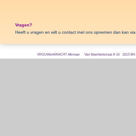
Vragen?
Heeft u vragen en wilt u contact met ons opnemen dan kan vi
VROUWenKRACHT Alkmaar Van Maerlantstraat 8-10 1813 BH Al