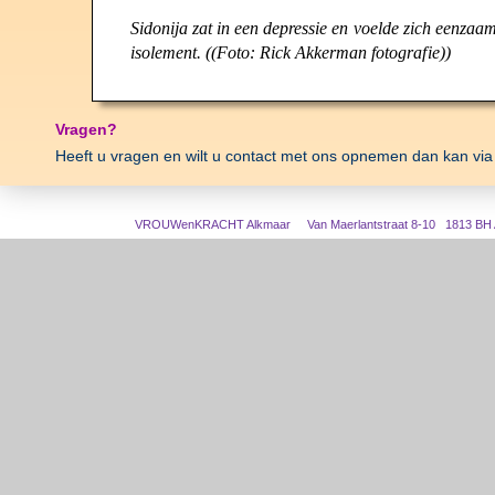
Sidonij
a
za
t
in ee
n
depressie e
n
voeld
e
zich eenzaam
isolement
.
((Foto
:
Ric
k
Akkerman fotogra
f
ie))
Vragen?
Heeft u vragen en wilt u contact met ons opnemen dan kan vi
VROUWenKRACHT Alkmaar Van Maerlantstraat 8-10 1813 BH Al