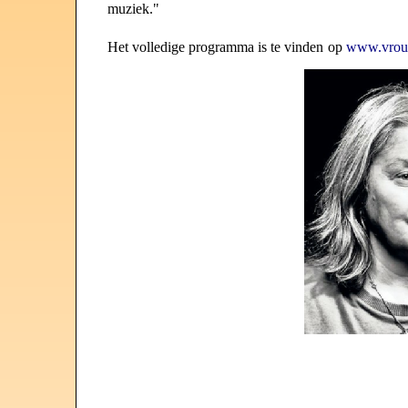
muziek."
Het volle
d
ig
e
programm
a
is te vinde
n
op
www.vrou