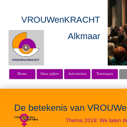
VROUWenKRACHT
Alkmaar
Home
Onze pijlers
Activiteiten
Trainingen
De betekenis van VROU
Thema 2019: We laten de