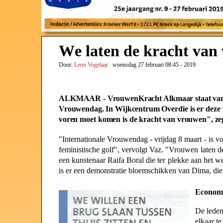
W
e
l
at
e
n
d
e
k
r
a
c
h
t van
Door:
Leon Vogelaar
woensdag 27 februari 08:45 - 2019
A
LKM
A
AR - Vr
o
uwenKrach
t
Alkmaar staat v
a
Vrouwendag. In Wijkcentrum Ov
e
rdie is e
r
deze 
voren moe
t
k
omen is de kracht van vrouwe
n
", ze
"Interna
t
iona
l
e Vrouwenda
g
- vrijdag 8 maar
t
- is v
femi
n
istisch
e
golf", vervolg
t
Vaz. "Vrouwe
n
late
n
d
een kunsten
a
ar Raif
a
Boral d
i
e te
r
plekke aa
n
he
t
we
is er ee
n
demonstr
a
ti
e
bloemschik
k
en van Dima
,
die
Economi
De lede
elk
a
ar t
e