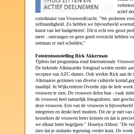
verb
e
ter
ac
t
ief de
coördinato
r
van VrouwenKracht
.
"We proberen vro
zelfstan
d
igheid
.
Zo hebbe
n
we bijvoorbe
e
ld woens
kunst va
n
het budge
t
teren'. Dit is ec
h
t ee
n
groot pro
mee
r
- ontvangen e
n
geen goed over
z
ich
t
hebben va
ontst
a
an er sne
l
schulden."
Fototentoonstelling Rick Akkerman
Tijdens h
e
t programma rond Inter
n
ation
a
l
e
Vrouwen
De bekend
e
Alkm
a
arder fotog
r
aaf werkt
e
eerde
r
aan
rece
p
te
n
van AZC-dames.
O
ok werkt
e
Rick aa
n
de 
Alkm
a
arse gezin
n
en van di
v
erse cultu
r
el
e
komaf,gep
ma
a
lt
i
jd. In W
i
jkcentr
u
m Overdi
e
zij
n
de hel
e
week 
vrouwen t
e
zien. De vrouwen de
l
en hun - vaa
k
ind
de vrouwen he
e
l natuu
r
lij
k
fotograferen
,
nie
t
gescho
dez
e
vrouwen
.
Een van d
e
vrouwe
n
is bijvoorbe
e
ld
integre
r
en en denk
t
hee
l
modern. Di
t
zi
e
je ni
e
t van 
bez
o
ekers de vrouwen bete
r
kennen en da
t
is prec
i
e
we elkaa
r
bete
r
begrijpen.
"
Houriya
Abbou
:
"D
e
ver
zie
n
dat j
e
ondanks tegensla
g
verder kunt
.
De wee
k